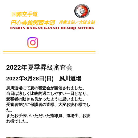
国際空手道
円心会館関西本部
​兵庫支部／大阪支部
​ENSHIN KAIKAN KANSAI HEADQUARTER
S
​2022年夏季昇級審査会
2022年8月28
日(日) 夙川道場
​夙川道場にて夏の審査会が開催されました。
当日は涼しく比較的過ごしやすい一日となり、
​受審者の動きも良かったように思いました。
受審者並びに保護者の皆様、大変お疲れ様でし
た。
​また
お手伝いいただいた指導員、道場生、お疲
れ様でした。