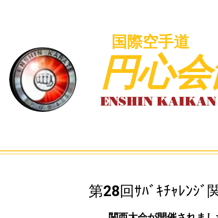
国際空手道
円心会
​ENSHIN KAIKA
Home
円心会
​第28回ｻﾊﾞｷﾁｬﾚﾝｼ
関西大会が開催されまし