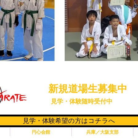
​新規道場生募集中
​見学・体験随時受付中
見学・体験希望の方はコチラへ
円心会館
兵庫／大阪支部