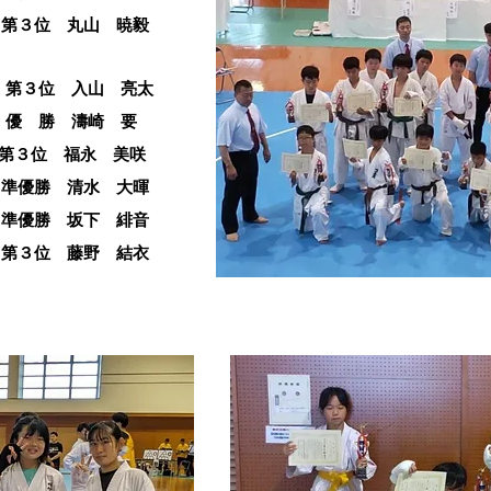
丸山 暁毅
第３位
入山 亮太
級
優 勝 濤崎 要
 第３位 福永 美咲
優勝 清水 大暉
勝 坂下 緋音
藤野 結衣