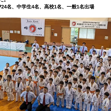
ｱ24名、中学生4名、高校1名、一般1
名出場