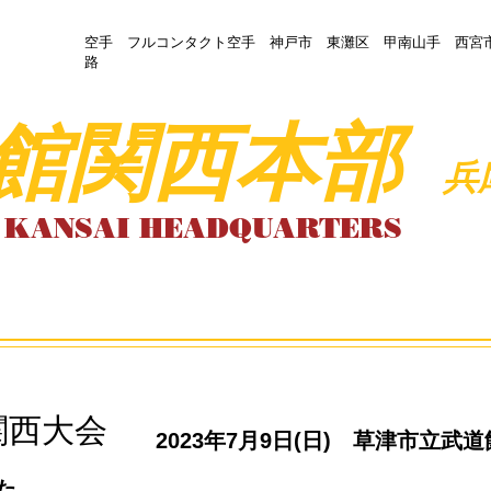
​空手 フルコンタクト空手 神戸市 東灘区 甲南山手 西宮
路
館関西本部
​
N KANSAI HEADQUARTER
S
館
兵庫／大阪支部
問い合わせ・体験予約
ﾞ関西
大会
2023年7月9日(日) 草津市立武道
た。